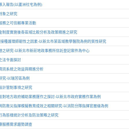
入報告(以蘆洲社宅為例)
對象之研究
服務之可信賴專業活動
金制度實施後各區域比較分析及政策精進之研究
9疫苗接種護理師韌性之因素-以新北市某區域教學醫院為例的質性研究
題之研究-以新北市新莊地政事務所信託登記案件為中心
之法令面探討
資訊系統之效益與精進分析
研究-以瑞芳區為例
設計管制事項之研究
法對地方政府補助業務運作之探討-以新北市政府實務作業為例
消防救災指揮模擬教育成效之相關研究-以消防分隊指揮官層級為例
行為態樣統計分析及防治策略之研究
療服務需求趨勢調查