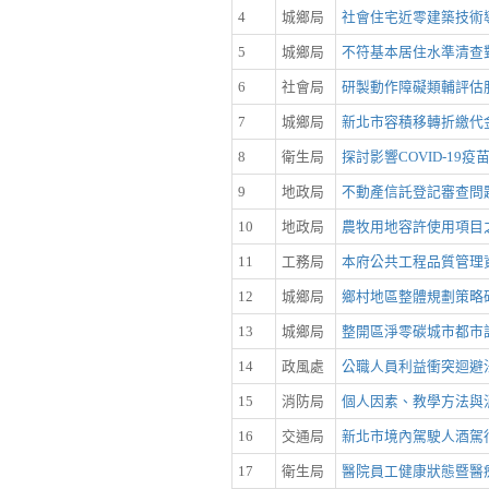
4
城鄉局
社會住宅近零建築技術導
5
城鄉局
不符基本居住水準清查
6
社會局
研製動作障礙類輔評估
7
城鄉局
新北市容積移轉折繳代
8
衛生局
探討影響COVID-1
9
地政局
不動產信託登記審查問
10
地政局
農牧用地容許使用項目
11
工務局
本府公共工程品質管理
12
城鄉局
鄉村地區整體規劃策略
13
城鄉局
整開區淨零碳城市都市
14
政風處
公職人員利益衝突迴避
15
消防局
個人因素、教學方法與
16
交通局
新北市境內駕駛人酒駕
17
衛生局
醫院員工健康狀態暨醫