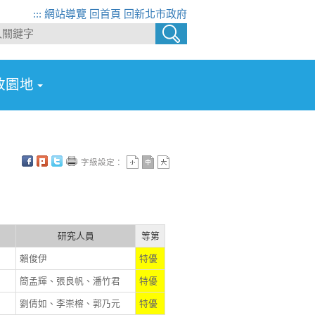
:::
網站導覽
回首頁
回新北市政府
政園地
字級設定：
研究人員
等第
賴俊伊
特優
簡孟輝、張良帆、潘竹君
特優
劉倩如、李崇榕、郭乃元
特優