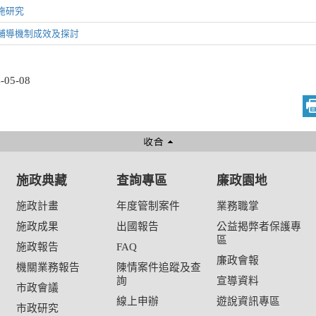
施研究
輔導機制成效及探討
05-08
施政典藏
查詢專區
廉政園地
資
施政計畫
年度管制案件
業務職掌
施政成果
出國報告
公益揭弊者保護專
區
施政報告
FAQ
廉政會報
機關業務報告
陳情案件追蹤及查
詢
宣導資料
市政會議
線上申辦
遊說資訊專區
市政研究