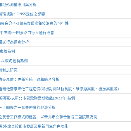
畫地形測量應用與分析
環境對e-GNSS定位之影響
黏蛋白分子-3做為食道癌免疫治療的可行性
及中央路/十四張路口行人通行改善
接送行為調查分析
汐東線為例
─以淡海輕軌為例
機制之研究
譫妄風險：更新系統回顧和統合分析
體最低需求降低工程造價(如檢討測試軌長度、維修廠高度、機房高度等)
研究-以新北市鶯歌陶瓷博物館(2023年)為例
三十四條之一審查密度的經濟分析
之友善工作模式的建置－以新北市立聯合醫院三重院區為例
探討-論其於都市發展及更新再生角色功能