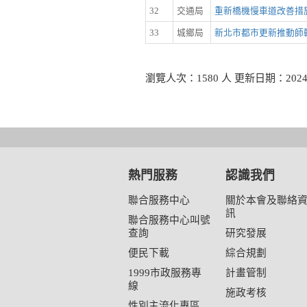
32
交通局
重新橋機慢車道改善措
33
城鄉局
新北市都市更新推動師
瀏覽人次：1580 人 更新日期：2024-
熱門服務
認識我們
聯合服務中心
關於本會及聯絡
訊
聯合服務中心叫號
查詢
研究發展
便民下載
綜合規劃
1999市政服務專
計畫管制
線
施政考核
性別主流化專區