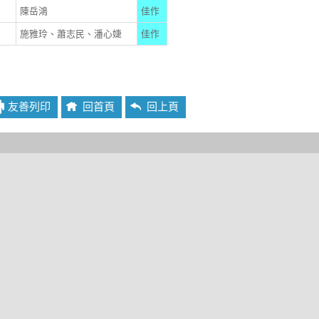
陳岳鴻
佳作
施雅玲、蕭志民、潘心婕
佳作
友善列印
回首頁
回上頁