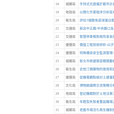
18
城鄉局
手持式光達儀於都市計
19
地政局
以簡化作業程序分析區域
20
衛生局
評估T细胞免疫球蛋白
21
交通局
新店中正路/中央路口
22
交通局
智慧停車格對兩性家長
23
捷運局
價值工程技術研析-以
24
捷運局
特殊橋梁安全監測管理
25
城鄉局
新北市綠建築容積獎勵
26
衛生局
史他汀類藥物的使用和
27
捷運局
從機電觀點檢討土建量
28
文化局
博物館國際交流策略分析
29
地政局
登記機關對於土地法第
30
衛生局
年輕型失智者重返職場
31
城鄉局
老舊市場活化再生機制