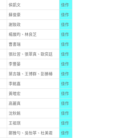
侯凱文
佳作
蘇俊豪
佳作
謝致政
佳作
楊展昀、林良芝
佳作
曹書瑞
佳作
張壯習、張翠真、歐奕廷
佳作
李豐晏
佳作
葉吉雄、王博群、彭勝椿
佳作
李銘嘉
佳作
黃暄宏
佳作
高麗真
佳作
沈秋銘
佳作
王祖琪
佳作
鄭雅勻、吳怡葶、杜美君
佳作