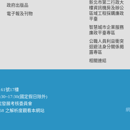
新北市第二行政大
政府出版品
樓資訊機房及辦公
心
區域工程採購廉政
電子報及刊物
平臺
智慧城市企業服務
廉政平臺專區
公職人員利益衝突
迴避法身分關係揭
露專區
相關連結
61號17樓
30~17:30(國定假日除外)
政府研究發展考核委員會
網
4*768 之解析度觀看本網站