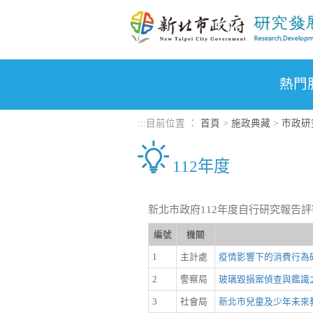
進入內容區塊
熱門
:::
目前位置 ：
首頁
>
施政典藏
>
市政研
112年度
新北市政府112年度自行研究報告
編號
機關
1
主計處
疫情影響下的消費行為
2
警察局
玻璃毀損案偵查與鑑識
3
社會局
新北市兒童及少年未來