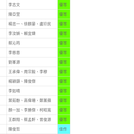
李志文
優等
陳亞萱
優等
楊忠一、徐麒晏、盧玠民
優等
李汝媜、賴宜婕
優等
蔡沁筠
優等
李慈恩
優等
劉峯源
優等
王承偉、周宗毅、李穆
優等
楊穎顗、陳俊傑
優等
李如晴
優等
葉茹馚、高偉珊、鄭薰蘋
優等
顏一加、李勝傑、柯昭寬
優等
王群翔、蔡孟軒、曾俊源
優等
陳俊哲
佳作