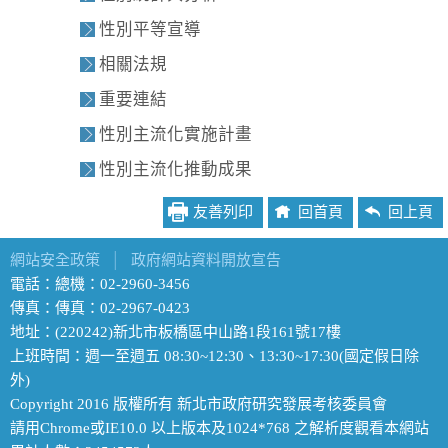
性別平等宣導
相關法規
重要連結
性別主流化實施計畫
性別主流化推動成果
友善列印
回首頁
回上頁
網站安全政策
│
政府網站資料開放宣告
電話：總機：02-2960-3456
傳真：傳真：02-2967-0423
地址：(220242)新北市板橋區中山路1段161號17樓
上班時間：週一至週五 08:30~12:30、13:30~17:30(國定假日除
外)
Copyright 2016 版權所有 新北市政府研究發展考核委員會
請用Chrome或IE10.0 以上版本及1024*768 之解析度觀看本網站