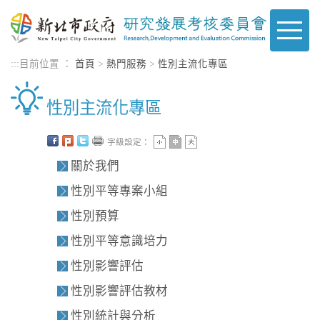
進入內容區塊
Toggle
naviga
:::
目前位置 ：
首頁
>
熱門服務
>
性別主流化專區
性別主流化專區
字級設定：
關於我們
性別平等專案小組
性別預算
性別平等意識培力
性別影響評估
性別影響評估教材
性別統計與分析