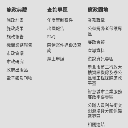
施政典藏
查詢專區
廉政園地
資
施政計畫
年度管制案件
業務職掌
施政成果
出國報告
公益揭弊者保護專
區
施政報告
FAQ
廉政會報
機關業務報告
陳情案件追蹤及查
詢
宣導資料
市政會議
線上申辦
遊說資訊專區
市政研究
新北市第二行政大
政府出版品
樓資訊機房及辦公
心
區域工程採購廉政
電子報及刊物
平臺
智慧城市企業服務
廉政平臺專區
公職人員利益衝突
迴避法身分關係揭
露專區
相關連結