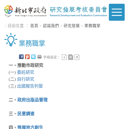
進入內容區塊
Toggle
naviga
:::
目前位置 ：
首頁
>
認識我們
>
研究發展
>
業務職掌
業務職掌
字級設定：
一、推動市政研究
(一)
委託研究
(二)
自行研究
(三)
出國報告列管
二、
政府出版品管理
三、
民意調查
四、
推展地方創生