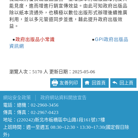
能見度，進而增進行銷宣傳效益。由此可知政府出版品
除以紙本流通外，也積極以數位出版形式辦理後續推廣
利用，並以多元管道同步並進，藉此提升政府出版效
益。
●
政府出版品小常識
●
GPI政府出版品
資訊網
瀏覽人次：5170 人 更新日期：2025-05-06
友善列印
回首頁
回上頁
網站安全政策
│
政府網站資料開放宣告
電話：總機：02-2960-3456
傳真：傳真：02-2967-0423
地址：(220242)新北市板橋區中山路1段161號17樓
上班時間：週一至週五 08:30~12:30、13:30~17:30(國定假日除
外)