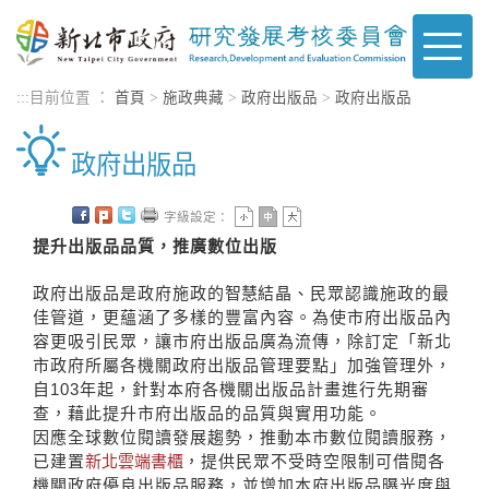
進入內容區塊
Toggle
naviga
:::
目前位置 ：
首頁
>
施政典藏
>
政府出版品
>
政府出版品
政府出版品
字級設定：
提升出版品品質，推廣數位出版
政府出版品是政府施政的
結晶、民眾認識施政的最
智慧
佳管道，更蘊涵了多樣的豐富內容。為使市府出版品內
容更吸引民眾，讓市府出版品廣為流傳，除訂定「新北
市政府所屬各機關政府出版品管理要點」加強管理外，
自103年起，針對本府各機關出版品計畫進行先期審
查，藉此提升市府出版品的品質與實用功能。
因應全球數位閱讀發展趨勢，推動本市數位閱讀服務，
已建置
，提供民眾不受時空限制可借閱各
新北雲端書櫃
機關政府優良出版品服務，並增加本府出版品曝光度與