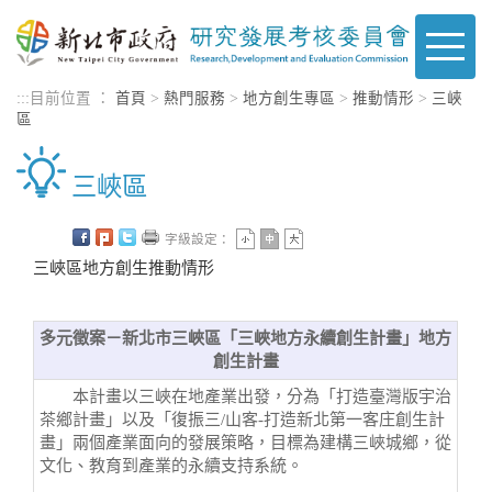
進入內容區塊
Toggle
naviga
:::
目前位置 ：
首頁
>
熱門服務
>
地方創生專區
>
推動情形
>
三峽
區
三峽區
字級設定：
三峽區地方創生推動情形
多元徵案－新北市三峽區「三峽地方永續創生計畫」地方
創生計畫
本計畫以三峽在地產業出發，分為「打造臺灣版宇治
茶鄉計畫」以及「復振三/山客-打造新北第一客庄創生計
畫」兩個產業面向的發展策略，目標為建構三峽城鄉，從
文化、教育到產業的永續支持系統。