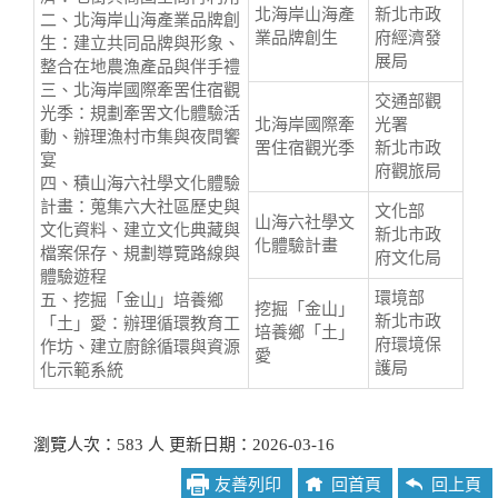
北海岸山海產
新北市政
二、北海岸山海產業品牌創
業品牌創生
府經濟發
生：建立共同品牌與形象、
展局
整合在地農漁產品與伴手禮
三、北海岸國際牽罟住宿觀
交通部觀
光季：規劃牽罟文化體驗活
北海岸國際牽
光署
動、辦理漁村市集與夜間饗
罟住宿觀光季
新北市政
宴
府觀旅局
四、積山海六社學文化體驗
計畫：蒐集六大社區歷史與
文化部
山海六社學文
文化資料、建立文化典藏與
新北市政
化體驗計畫
檔案保存、規劃導覽路線與
府文化局
體驗遊程
環境部
五、挖掘「金山」培養鄉
挖掘「金山」
新北市政
「土」愛：辦理循環教育工
培養鄉「土」
府環境保
作坊、建立廚餘循環與資源
愛
護局
化示範系統
瀏覽人次：583 人 更新日期：2026-03-16
友善列印
回首頁
回上頁