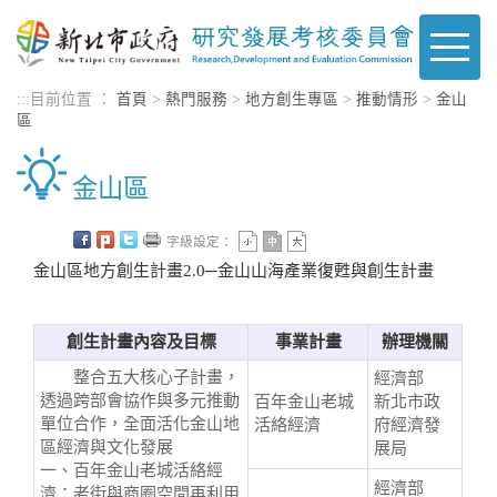
進入內容區塊
Toggle
naviga
:::
目前位置 ：
首頁
>
熱門服務
>
地方創生專區
>
推動情形
>
金山
區
金山區
字級設定：
金山區地方創生計畫2.0─金山山海產業復甦與創生計畫
創生計畫內容及目標
事業計畫
辦理機關
整合五大核心子計畫，
經濟部
透過跨部會協作與多元推動
百年金山老城
新北市政
單位合作，全面活化金山地
活絡經濟
府經濟發
區經濟與文化發展
展局
一、百年金山老城活絡經
經濟部
濟：老街與商圈空間再利用