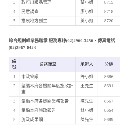
3
政府出版品管理
蔡小姐
8715
4
民意調查
廖小姐
8718
5
推展地方創生
黃小姐
8720
綜合規劃組業務職掌 服務專線(02)2960-3456、傳真電話
(02)2967-0423
編
業務職掌
承辦人
分機
號
1
市政會議
許小姐
8686
2
彙編本府各機關年度施政計
王先生
8691
畫
3
彙編本府各機關業務報告
陳先生
8667
4
彙編本府施政報告
林小姐
8664
5
施政成果網
陳先生
8689