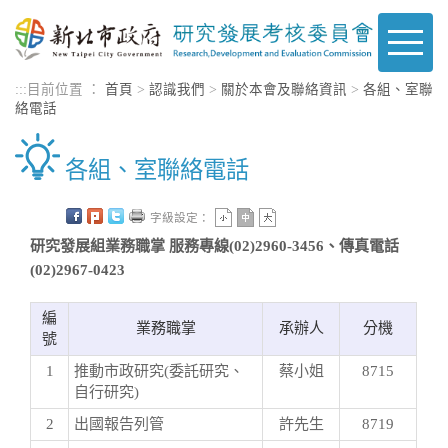
進入內容區塊
Toggle
naviga
:::
目前位置 ：
首頁
>
認識我們
>
關於本會及聯絡資訊
>
各組、室聯
絡電話
各組、室聯絡電話
字級設定：
研究發展組業務職掌 服務專線(02)2960-3456、傳真電話
(02)2967-0423
編
業務職掌
承辦人
分機
號
1
推動市政研究(委託研究、
蔡小姐
8715
自行研究)
2
出國報告列管
許先生
8719