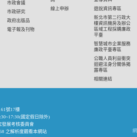
市政會議
線上申辦
遊說資訊專區
市政研究
新北市第二行政大
政府出版品
樓資訊機房及辦公
心
區域工程採購廉政
電子報及刊物
平臺
智慧城市企業服務
廉政平臺專區
公職人員利益衝突
迴避法身分關係揭
露專區
相關連結
61號17樓
30~17:30(國定假日除外)
政府研究發展考核委員會
網
4*768 之解析度觀看本網站