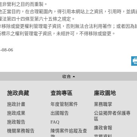
家庭非營利之目的而重製。
其他正當目的，在合理範圍內，得引用本網站上之資訊，引用時，並
作權法第四十四條至第六十五條之規定。
一非移除或變更權利管理電子資訊，否則無法合法利用著作；或者因為
所標示之權利管理電子資訊，未經許可，不得移除或變更。
08-06
施政典藏
查詢專區
廉政園地
資
施政計畫
年度管制案件
業務職掌
施政成果
出國報告
公益揭弊者保護專
區
施政報告
FAQ
廉政會報
機關業務報告
陳情案件追蹤及查
詢
宣導資料